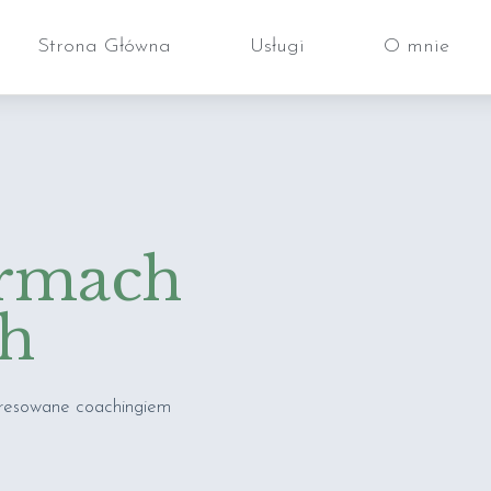
Strona Główna
Usługi
O mnie
irmach
ch
eresowane coachingiem